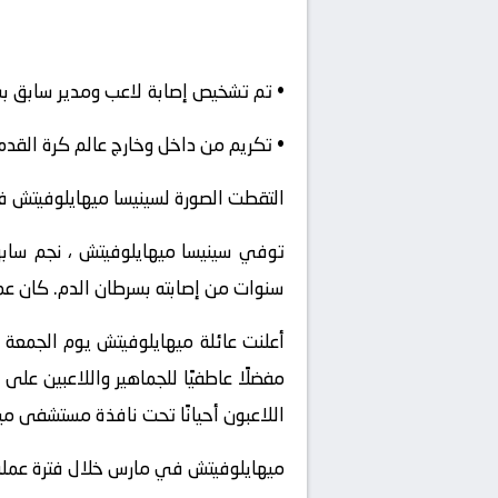
• تم تشخيص إصابة لاعب ومدير سابق بسرط
• تكريم من داخل وخارج عالم كرة القدم
التقطت الصورة لسينيسا ميهايلوفيتش في فبراير 2021 ، أمام صور
توفي سينيسا ميهايلوفيتش ، نجم سابق 
سنوات من إصابته بسرطان الدم. كان عمره 53 ع
أعلنت عائلة ميهايلوفيتش يوم الجمعة
اللاعبون أحيانًا تحت نافذة مستشفى مي
ميهايلوفيتش في مارس خلال فترة عمله 