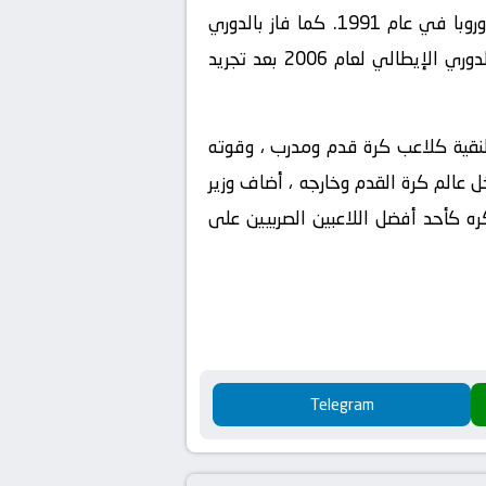
كان ميهايلوفيتش ظهيرًا ومتخصصًا في الركلات الحرة ، عضوًا في فريق ريد ستار بلغراد الذي فاز بكأس أوروبا في عام 1991. كما فاز بالدوري
الإيطالي كلاعب مع لاتسيو في عام 2000 وكان جزءًا من فريق إنترناسيونالي الذي تم تكريمه. لقب الدوري الإيطالي لعام 2006 بعد تجريد
النقية كلاعب كرة قدم ومدرب ، وقوته
ل عالم كرة القدم وخارجه ، أضاف وزير
ره كأحد أفضل اللاعبين الصربيين على
Telegram