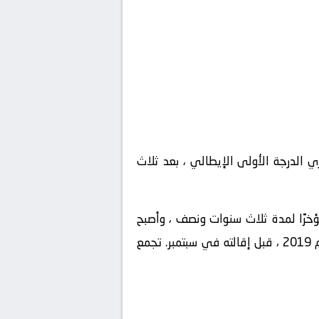
 الدرجة الأولى الإيطالي ، بعد ثلاث
خرًا لمدة ثلاث سنوات ونصف ، وأصبح
مفضلًا عاطفيًا للجماهير واللاعبين على حد سواء لرغبته في البقاء في الوظيفة ، حتى بعد تشخيصه في عام 2019 ، قبل إقالته في سبتمبر. تجمع