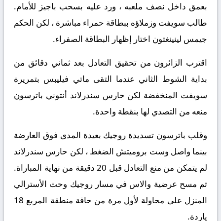
بعمق داخل نصف ملعبه ، ورد عليه بسحب باجيز للأمام.
طالب سويفت وزملاؤه ببطاقة حمراء مباشرة ، لكن الحكم
جيمس لينينغتون اختار إظهار البطاقة الصفراء.
اقترب الزائرون من تحقيق التعادل بعد ثماني دقائق من
بداية الشوط الثاني عندما التقى ماتي فيليبس بتمريرة
سويفت المنخفضة لكن حارس سندرلاند أنتوني باترسون
منعه من التصدي لها بنقطة واحدة.
وقلب باترسون تسديدة روجيك بعيدة المدى فوق العارضة
بينما واصل وست بروميتش الضغط ، لكن حارس سندرلاند
لم يتمكن من منع التعادل قبل 20 دقيقة من نهاية المباراة.
تم مسح عرضية والاس في مسار روجيك وحث الأسترالي
المنزل على محاولة لأول مرة من حافة منطقة المربع 18
ياردة.