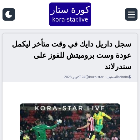
كورة ستار
kora-star.live
سجل داريل دايك في وقت متأخر ليكمل
عودة وست بروميتش للفوز على
سندرلاند
admin
التصنيف :
kora star
24 أكتوبر 2023