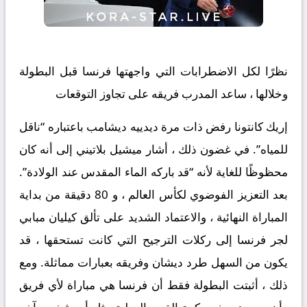
نظرًا لكل الاضطرابات التي واجهتها فرنسا قبل البطولة
وخلالها ، ساعد المدرب فريقه على تجاوز التوقعات
إريك كانتونا رفض ذات مرة ديدييه ديشامب باعتباره “ناقل
للمياه”. في غضون ذلك ، أشار ميشيل بلاتيني إلى أنه كان
محظوظًا للغاية لأنه “قد باركه الماء المقدس عند الولادة”.
بعد التعزيز الفوضوي لكأس العالم ، و 80 دقيقة من بداية
المباراة النهائية ، والاعتماد الشديد على تألق كيليان مبابي
لجر فرنسا إلى ركلات الترجيح التي كانت تستحقها ، قد
يكون من السهل طرد ديشان وفريقه بعبارات مماثلة. ومع
ذلك ، أثبتت البطولة فقط أن فرنسا هي مباراة لأي فريق