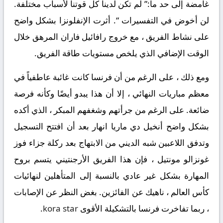
غامضة إلى حد ما:” لم تكن لدينا كل قوتنا لأسباب مختلفة.
لن أخوض في التفسيرات “. أثرت الإنفلونزا بشكل واضح
على نشاط الفريق ، مع خروج رافائيل فاران المرهق خلال
الوقت الإضافي الذي يلخص مستويات طاقة الفريق.
ومع ذلك ، على الرغم من أن فرنسا كانت غائبة عاطفياً في
معظم مباريات النهائي ، إلا أن هذا يبدو أيضًا وكأنه فرصة
ضائعة. على الرغم من جرأتهم وشغفهم المبكر ، الذي أكده
بشكل واضح أنخيل دي ماريا انهار بعد أن افتتح التسجيل
وتدفق اللاعبين شبه الديني من الابتهاج بعد ركلة جزاء فوز
غونزالو مونتيل ، فإن هذا الفريق الأرجنتيني يتسم بروح
المهارة بشكل غير عادي بالنسبة إلى المتأهلين لنهائيات
كأس العالم ، ناهيك عن الفائزين. بغض النظر عن الإصابات
، ربما تفاخرت فرنسا بالتشكيلة الأقوى
kora star
.