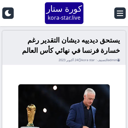
كورة ستار
kora-star.live
يستحق ديدييه ديشان التقدير رغم
خسارة فرنسا في نهائي كأس العالم
admin
التصنيف :
kora star
24 أكتوبر 2023