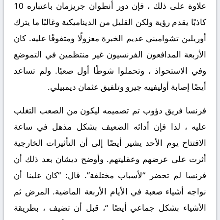
علاوة على ذلك ، فإن دور أنطوان جريزمان باعتباره 10
كاذبًا يقدم رؤية ولكن القليل من الديناميكية وغالبًا ما يترك
أوريلين تشواميني عديم الخبرة معزولًا ومتفوقًا عليه. كان
الأربعة المدافعون الفرنسيون غير منتظمين في التموضع
وفي الاستحواذ ، وتحملوا شوطًا أول صعبًا. ولم تساعد
أيضًا إصابة أوليفييه جيرو وتلفيق عثمان ديمبيلي.
فرنسا فريق دؤوب تم تصميمه ليكون من الصعب التغلب
عليه ، لذا فإن أدائه الضعيف بشكل مذهل في ساعة
الافتتاح يوم الأحد يشير أيضًا إلى أن التأثيرات الخارجية
أثرت على عرضهم وعقليتهم. وأوضح ديشان بعد ذلك أن
فرنسا لم تحضر “لأسباب مختلفة”. قال: “كان علينا أن
نواجه أشياء صعبة في الأيام الأربعة الماضية. المرض ثم
الأشياء بشكل جماعي أيضًا “، قبل أن تضيف ، بطريقة